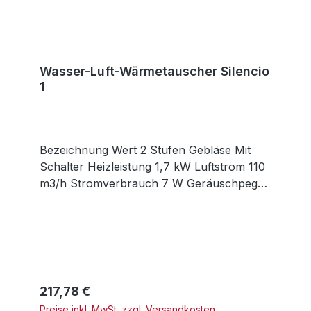
Wasser-Luft-Wärmetauscher Silencio
1
Bezeichnung Wert 2 Stufen Gebläse Mit
Schalter Heizleistung 1,7 kW Luftstrom 110
m3/h Stromverbrauch 7 W Geräuschpegel
48 dB Gewicht 1 kg Wasseranschluss 16
mm Rohranschluss Geräuschloser Lüfter
mit niedrigem Stromverbrauch Auch ohne
Lüfterregler direkt schaltbar Ausgestattet
mit einem geräuschlosen,
energiesparenden Lüfter Abmessungen
Regulärer Preis:
217,78 €
(B/H/T): 210 x 156 x 125,7 cm
Preise inkl. MwSt. zzgl. Versandkosten