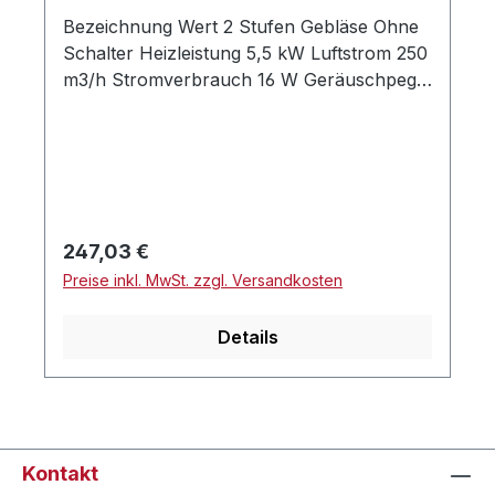
Bezeichnung Wert 2 Stufen Gebläse Ohne
Schalter Heizleistung 5,5 kW Luftstrom 250
m3/h Stromverbrauch 16 W Geräuschpegel
48 dB Gewicht 2 kg Wasseranschluss 16
mm Rohranschluss Geräuschloser Lüfter
mit niedrigem Stromverbrauch Auch ohne
Lüfterregler direkt schaltbar Ausgestattet
mit einem geräuschlosen,
energiesparenden Lüfter Abmessungen
Regulärer Preis:
247,03 €
(B/H/T): 321 x 152 x 125,7 cm
Preise inkl. MwSt. zzgl. Versandkosten
Details
Kontakt